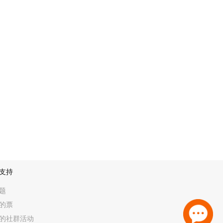
拿大Alternative R&B組合 RHYE；既是演
OD COMPNY；及渗透阵阵 Reggae 影 子的
级单位包括以“最强新 人”姿态单 飞出道的台湾唱
黄玠玮。 日本单位 方 面有被誉为“ 日版
A.N. 及 马尼拉新星IV OF SPADES。破格
AN PHOENIX与來來 自海 丰独立 民谣组合五条
音实验先锋 CARIBOU 再度表演其超 高 水准
丹丹麦前卫电 子女神 LYDMOR 将会 大放充满未来主
支持
ck”的摄 人表演功架。
题
的票
位包括澳洲 Electro-House 狂野 二
rum’n’bass 天皇级人物RONI SIZE、法国电音
的社群活动