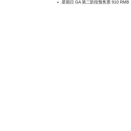
星期日 GA 第二阶段预售票 910 RMB
斯特流 行行歌 手 YOUNGR，以及短 小精悍、