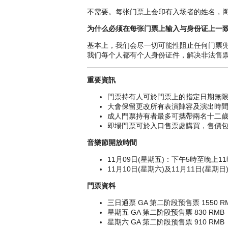
环海 濱举 行行。51个新公布的演出单位当中包括Bri
不需要。每张门票上会印有入场者的姓名，
After Sex、 日本乐坛当红neo city pop
际、亚洲及本地顶级 音乐单位将横跨6个舞台
为什么必须在每张门票上输入与身份证上一
施，让观众渡过全年年最精彩难忘的周末。
基本上，我们会尽一切可能性阻止任何门票
其他新加入的 音乐单位还包括 BIG SHAQ、黄玠
我们每个人都有个人身份证件，解决非法售
精彩音乐现场：由国际巨头到最新最潮亚洲
重要資訊
Clockenflap 音乐阵容多元 而星光熠熠
門票持有人可於門票上的指定日期無
STAGE、YOURMUM STAGE BY RED BU
大會保留更改所有表演陣容及演出時
要令所有乐迷都能乐而忘返！今年年的多元化阵容
成人門票持有者最多可攜帶兩名十二
即場門票可於入口售票處購買，售價
传奇云集：经典天团与殿堂级班霸
Clockenflap阵容从来不乏殿堂级乐队，今年
音樂節開放時間
起乐迷的热 血；传奇 音乐 文化巨匠、前Talkin
INTRODUCING JARV IS… 首度來來
11月09日(星期五)：下午5時至晚上11
携 手为Clockenflap帶來來震撼演出。
11月10日(星期六)及11月11日(星期
門票資料
结他英雄：独立 音乐精英及另类搖滾军团
來來 自伦敦的 THE VACCINES 继 2014
三日通票 GA 第二阶段预售票 1550 R
新鲜出炉的英国权威 水星奖(Mercury Pri
星期五 GA 第二阶段预售票 830 RMB
Clockenflap，先有迷烟缭绕的三 人组 CIG
星期六 GA 第二阶段预售票 910 RMB
愛澎湃 音量量的乐迷万勿错过美国凤凰城 metalc