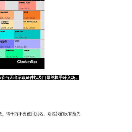
SH
1日帶來來全年年最精彩难忘的周末。
乐节当天出示该证件以及门票兑换手环入场。
致。请千万不要使用别名。别说我们没有预先
 月9 日（星期五） 至11 日（星期 日）在中