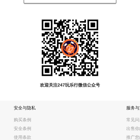
代 R&B 大放送
can Teen》火速串串红的 KHALID 为 首，阵容鼎盛。 一连串串精彩名字还有加
BIG SHAQ；來來 自华盛顿的 Rapper 兼制作 人 ODDISEE & GO
体验
眼前 一亮的 音乐才华为 己任，今年年亦精 心挑选了了 一众強势单位。重量量
；华语 音乐世代中辨识度最 高的跨领域创作女歌 手之 一的安溥及唱作歌 手
受Jazz/Funk薰陶的独立乐团SUCHMOS；东京Alt-Dance浪漫三 人乐团D.
FIKA将会 示范韩国 音乐界的最前卫 一 面； 而湖北出 生美国 长 大的唱说 人BOH
。
欢迎关注247玩乐行微信公众号
地、横跨世代的 音乐先驱，今年年特別邀來來曾于 2010 来港献技技惊四座的电 
奇 人物 I KONG，将联同成都 Reggae 乐团 JAHWAZOO 携 手演出。
安全与隐私
服务与
CHA VÍA CIRCUITO 則会亲 身展 示其被誉为“南美版 Massive Atta
购买条例
常见问
池能量
安全条例
出售你
西 山火速升温， 一连串串电音界的精彩名字将以强劲节拍唤醒乐迷的跳舞因 子，焦点单
 DJ MIJA、英国 Industrial Techno 先鋒BLAWAN、Bristol D
使用条款
推广您