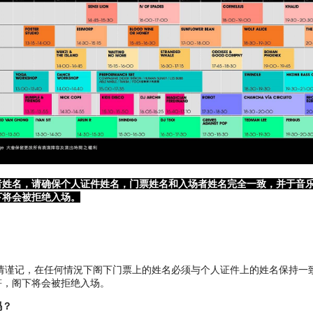
CLOCKENFLAP 完整音乐阵容隆重登场
ARVIS COCKER, CIGARETTES AFTER SEX, SUCHMOS, IRVINE WEL
及更多表演单位云集香港
屆完整国际级 音乐表演阵容及各样精彩节 目隆隆重登场，誓於11月9-1
者姓名，请确保个人证件姓名，门票姓名和入场者姓名完全一致，并于音
下将会被拒绝入场。
 请谨记，在任何情況下阁下门票上的姓名必须与个人证件上的姓名保持一
符，阁下将会被拒绝入场。
p 2018完整音乐阵容及各样精彩节目终面世！这个年年度音乐 文化盛事將于11
吗？