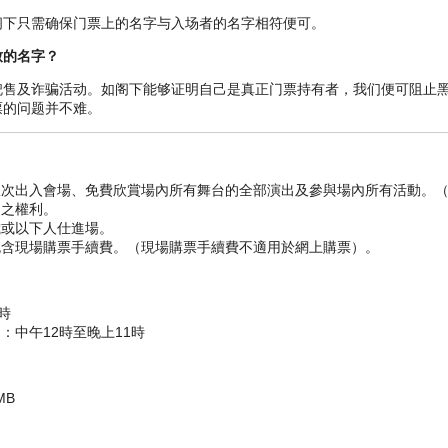
t-pop殿堂乐队Pulp的灵魂 人物JARVIS COCKER震撼加盟。另还有唯美梦
阁下只需确保门票上的名字与入场者的名字相符便可。
乐团SUCHMOS 及曾写下传奇cult片《猜火 车》（Trainspotting）原著 小
傾 力力演出。 音乐节內更更有众多“打卡”位， 一流的 大型艺术裝置、
致的名字？
兜售及诈骗活动。如阁下能够证明自己是真正门票持有者，我们便可阻止
玮、THE LOW MAYS、 INSTINCT OF SIGHT、GTB、五条 人
票的问题并不难。
之星
， 一众殿堂音乐传奇到至潮大热乐坛新星，将于6个独特的舞台送上精彩表演，当中包
限次出入會場、免費欣賞場內所有舞台的全部演出及參與場內所有活動。
LL、ACORN/ROBOT STAGE、SILENT DISCO POWERED BY FWD 
間之權利。
包括29个香港 首演、6个亚洲独家表演及7个为Clockenflap度身订
歲或以下人仕進場。
包含現場購票手續費。（現場購票手續費不適用於網上購票）。
年四个重头表演单位更更是以精彩绝伦的现场演奏 见称。包括：纽约Post-Punk天
g Heads主將DAVID BYRNE将在其完整表演使出浑 身解数； Pulp主 音
港，向乐迷展現其举 手投 足都魅 力力非凡的吸引 力力；还有曾获格林林美奖提名的 
時
日)：中午12時至晚上11時
 年年 Clockenflap 首演載誉归來來，再次以其招牌式粗旷 Garage Rock 
MB
ze)得主、擅于糅合不同 风格的 WOLF ALICE。三队 风靡万千 Dream 
ARETTES AFTER SEX；梦幻唯美的多伦多独立乐队 ALVVAYS；还有 Broo
ore 劲旅 THE WORD ALIVE 及叛逆伦敦 Post-Punk 新锐 S