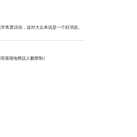
幻的ambient pop三 人组Cigarettes
说、由作家化 身DJ的IRVINE WELSH！约100个国
精彩奇异的互动体验与适合 一家同乐的娱乐设
黑市售票活动，这对大众来说是一个好消息。
等更更多精彩名字。
括 HARBOURFLAP STAGE、FWD
（現場場地將設人數限制）
MAX 及 CLUB MAX BY FWD，全部各具特色，誓
造的独家演出。
团 INTERPOL在Clockenflap主场燃
与他的新乐团JARVIS COCKER
马 里里 二 人组AMADOU & MARIAM，
震懾 Indie 乐迷；同样份量量 十 足的还有今年年
Pop 乐迷的浪漫唯美的乐团今年年同时现 身
klyn 大热迷幻潮团 SUNFLOWER BEAN。喜
HAME。值得留留意的新晋单位还有炙 手可热的曼徹