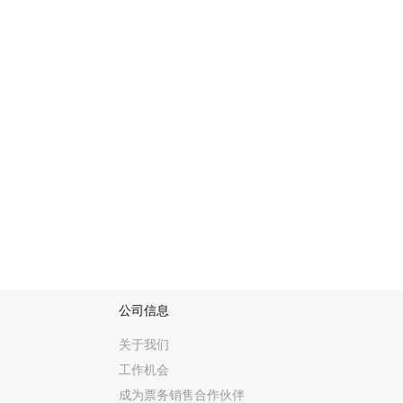
Urban 大师：強 力力 HIP-HOP 节拍与新世
Urban 方 面则有 R&B 界新宠、凭《Ameri
员搞笑能手又是饶舌高手的英国 Grime 界爆紅人物 
英伦 Grime DJ/ 制作 人 SWINDLE。
东方勢力力大召集，带來來全方位亚洲 音乐
Clockenflap以展 示亚洲区内最令 人
作全才吳青峰 ；迷 人R&B爵 士女声9M88
Beck”， 精通多种乐器的 鬼才CORNELIUS；
Avant-Garde Electropop女 音CI
人则展 示中国 音乐的强劲新世代 力力量量
前卫先驱：开创潮流的音乐拓拓荒者
Clockenflap 致 力力汇聚来 自世界各
的 live set；还有华裔牙买加 Reggae 传
公司信息
义氛围的浪漫电 音； 而阿根廷DJ/制作 人 CHAN
关于我们
电子舞曲精英: 顶级 DJ 与电 音单位释放舞
工作机会
Clockenflap 的派对 气氛随著 日落落 
人组合 PEKING DUK、擅于将不同元素共冶 一炉的美国
成为票务销售合作伙伴