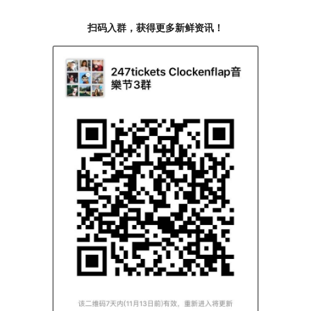
前卫刺刺激的纽约 Art-Punk 乐团 BODEGA。
扫码入群，获得更多新鲜资讯！